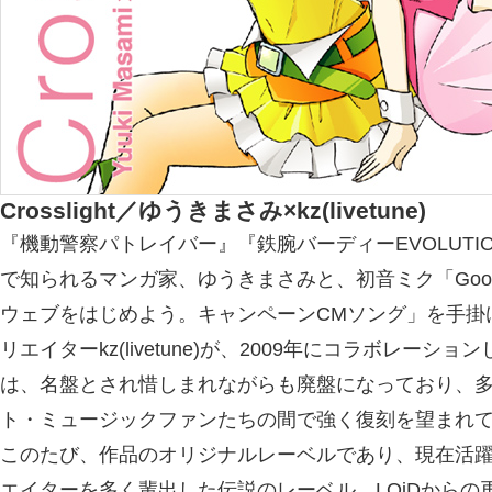
Crosslight／ゆうきまさみ×kz(livetune)
『機動警察パトレイバー』『鉄腕バーディーEVOLUTI
で知られるマンガ家、ゆうきまさみと、初音ミク「Google
ウェブをはじめよう。キャンペーンCMソング」を手掛
リエイターkz(livetune)が、2009年にコラボレーションした
は、名盤とされ惜しまれながらも廃盤になっており、
ト・ミュージックファンたちの間で強く復刻を望まれ
このたび、作品のオリジナルレーベルであり、現在活
エイターを多く輩出した伝説のレーベル、LOiDからの