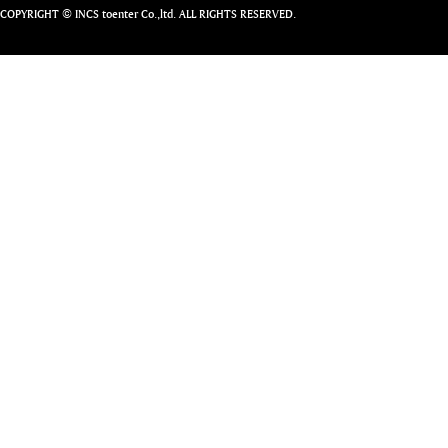
COPYRIGHT © INCS toenter Co.,ltd. ALL RIGHTS RESERVED.