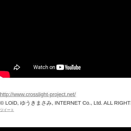
http://www.crosslight-project.net/
© LOiD, ゆうきまさみ, INTERNET Co., Ltd. ALL RIGH
ツイート